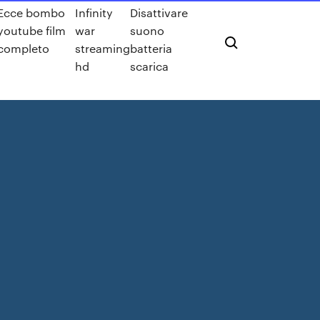
Ecce bombo
Infinity
Disattivare
youtube film
war
suono
completo
streaming
batteria
hd
scarica